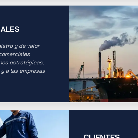
IALES
stro y de valor
 comerciales
ones estratégicas,
y a las empresas
CLIENTES