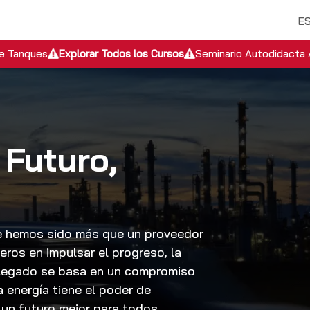
Servicios EPC
Servicios de Inspección
Academia
Descub
E
de Tanques
Explorar Todos los Cursos
Seminario Autodidacta 
 Futuro,
de hemos sido más que un proveedor
ros en impulsar el progreso, la
o legado se basa en un compromiso
a energía tiene el poder de
 un futuro mejor para todos.