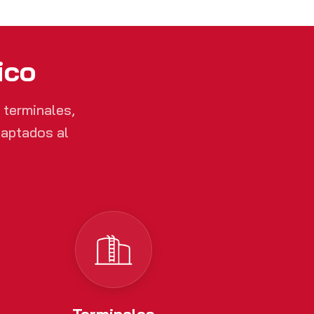
ico
 terminales,
daptados al