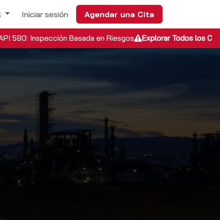
rir
Iniciar sesión
Agendar una Cita
S
API 580: Inspección Basada en Riesgos
Explorar Todos los Cu